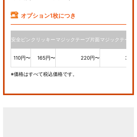
オプション1枚につき
安全ピン
クリッキー
マジックテープ片面
マジックテープ
110円〜
165円〜
220円〜
330
※価格はすべて税込価格です。